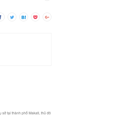
ụ sở tại thành phố Makati, thủ đô