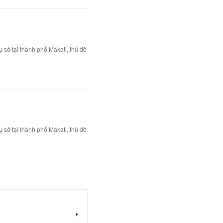
ụ sở tại thành phố Makati, thủ đô
ụ sở tại thành phố Makati, thủ đô