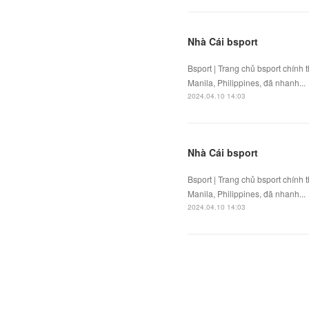
Nhà Cái bsport
Bsport | Trang chủ bsport chính t
Manila, Philippines, đã nhanh...
2024.04.10 14:03
Nhà Cái bsport
Bsport | Trang chủ bsport chính t
Manila, Philippines, đã nhanh...
2024.04.10 14:03