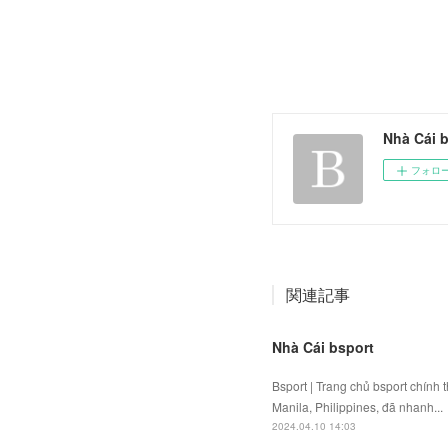
Nhà Cái 
フォロ
関連記事
Nhà Cái bsport
Bsport | Trang chủ bsport chính t
Manila, Philippines, đã nhanh...
2024.04.10 14:03