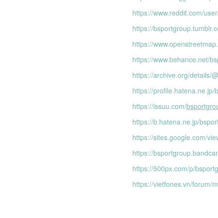
https://www.reddit.com/user
https://bsportgroup.tumblr.
https://www.openstreetmap.
https://www.behance.net/bs
https://archive.org/details
https://profile.hatena.ne.jp/
https://issuu.com/
bsportgro
https://b.hatena.ne.jp/bsp
https://sites.google.com/vi
https://bsportgroup.bandca
https://500px.com/p/bspor
https://vietfones.vn/forum